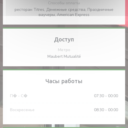
Способы оплаты
ресторан Titres, Денежные средства, Праздничные
ваучеры, American Express
Доступ
Метро
Maubert Mutualité
Часы работы
П�
-
С�
07:30 - 00:00
Воскресенье
08:30 - 00:00