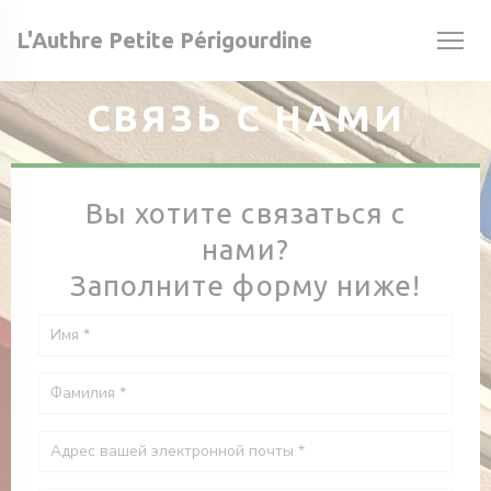
Панель управления cookies
L'Authre Petite Périgourdine
СВЯЗЬ С НАМИ
Вы хотите связаться с
нами?
ом окне))
ом окне))
Заполните форму ниже!