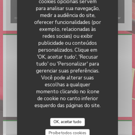
cookies opcionais servem
para analisar sua navegação,
Para exibir o mapa interativo do Waze, você deve aceitar os
medir a audiência do site,
cookies do Waze Map (Google). Esses cookies podem coletar
oferecer funcionalidades (por
dados de navegação e localização.
Autorizar
exemplo, relacionadas às
redes sociais) ou exibir
publicidade ou conteúdos
L'Authre Petite Périgourdine
Informações gerais
personalizados. Clique em
'OK, aceitar tudo', 'Recusar
Culinária
tudo' ou 'Personalizar' para
produtos frescos, Caseiro
gerenciar suas preferências.
Serviços
Você pode alterar suas
Esplanada
escolhas a qualquer
momento clicando no ícone
Métodos de pagamento
de cookie no canto inferior
Cheques de férias digitais, Títulos de restaurante,
esquerdo das páginas do site.
Dinheiro, Cheques de férias, American Express
OK, aceitar tudo
Acesso
Proíbe todos cookies