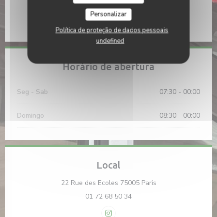
Metro
Personalizar
Maubert Mutualité
Política de proteção de dados pessoais
undefined
Horário de abertura
Seg
-
Sab
07:30 - 00:00
Domingo
08:30 - 00:00
Local
((abre numa nova ja
22 Rue des Ecoles 75005 Paris
01 72 68 50 34