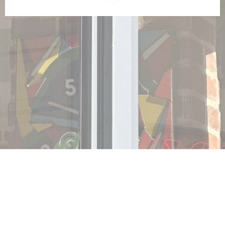
Instagram ((abre numa nova jane
ma nova janela))
© 2026 L'AUTHRE PETITE PÉRIGOURDINE — WEBSITE DO RESTAURANTE
((ABRE NUMA NOVA JANELA))
CRIADO POR
ZENCHEF
((ABRE NUMA NOVA JANELA))
AVISO LEGAL
((ABRE NUMA NOVA JANELA)
TERMOS DE UTILIZAÇÃO
((ABRE NUMA NO
POLÍTICA DE PROTEÇÃO DE DADOS PESSOAIS