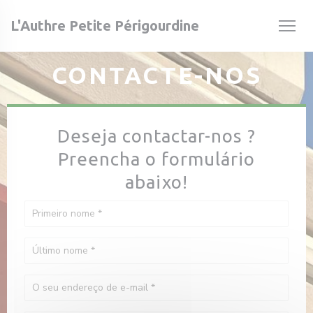
Painel de Gerenciamento de Cookies
L'Authre Petite Périgourdine
CONTACTE-NOS
Deseja contactar-nos ?
Preencha o formulário
ela))
ela))
abaixo!