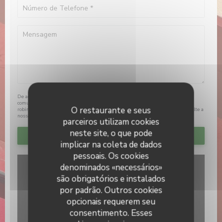
De acordo com a legislação de proteção de dados, tem o direito de se opor a
comunicações de marketing. Pode registar-se na Lista Robinson através de
O restaurante e seus
robinson.pt
. Para mais informações sobre o tratamento dos seus dados, consulte a
nossa
política de privacidade
.
parceiros utilizam cookies
neste site, o que pode
implicar na coleta de dados
pessoais. Os cookies
denominados «necessários»
são obrigatórios e instalados
por padrão. Outros cookies
opcionais requerem seu
consentimento. Esses